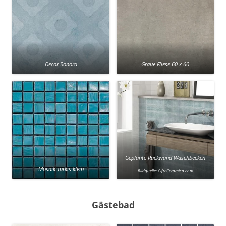
Decor Sonora
Graue Fliese 60 x 60
Geplante Rückwand Waschbecken
Mosaik Türkis klein
Bildquelle: CifreCeramica.com
Gästebad